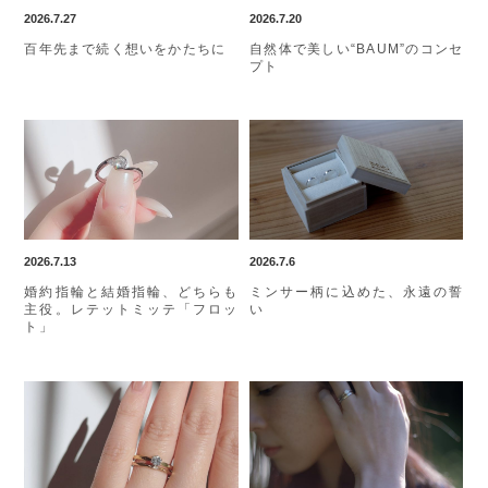
2026.7.27
2026.7.20
百年先まで続く想いをかたちに
自然体で美しい“BAUM”のコンセ
プト
2026.7.13
2026.7.6
婚約指輪と結婚指輪、どちらも
ミンサー柄に込めた、永遠の誓
主役。レテットミッテ「フロッ
い
ト」