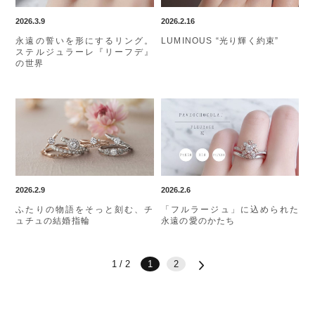
2026.3.9
2026.2.16
永遠の誓いを形にするリング。
LUMINOUS “光り輝く約束”
ステルジュラーレ『リーフデ』
の世界
2026.2.9
2026.2.6
ふたりの物語をそっと刻む、チ
「フルラージュ」に込められた
ュチュの結婚指輪
永遠の愛のかたち
1 / 2
1
2