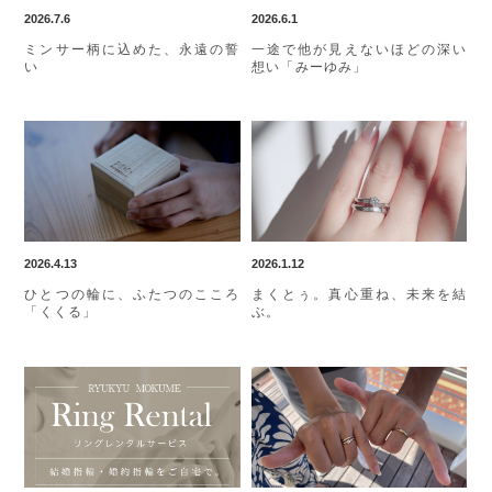
2026.7.6
2026.6.1
ミンサー柄に込めた、永遠の誓
一途で他が見えないほどの深い
い
想い「みーゆみ」
2026.4.13
2026.1.12
ひとつの輪に、ふたつのこころ
まくとぅ。真心重ね、未来を結
「くくる」
ぶ。