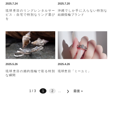
2025.7.24
2025.7.20
琉球杢目のリングレンタルサー
沖縄でしか手に入らない特別な
ビス：自宅で特別なリング選び
結婚指輪ブランド
を
2025.5.26
2025.4.26
琉球杢目の婚約指輪で彩る特別
琉球杢目「ミーユミ」
な瞬間
1 / 3
1
2
...
最後 »