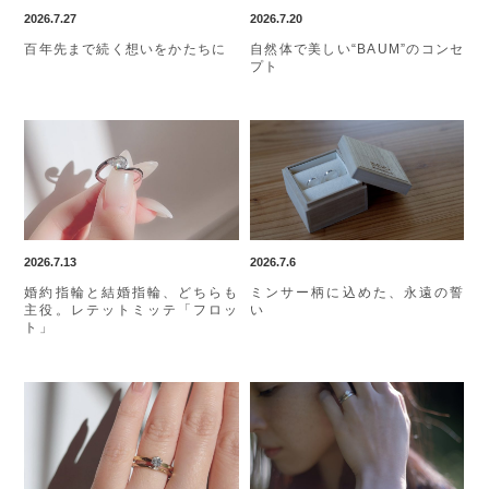
2026.7.27
2026.7.20
百年先まで続く想いをかたちに
自然体で美しい“BAUM”のコンセ
プト
2026.7.13
2026.7.6
婚約指輪と結婚指輪、どちらも
ミンサー柄に込めた、永遠の誓
主役。レテットミッテ「フロッ
い
ト」