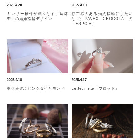
2025.4.20
2025.4.19
ミンサー模様が織りなす、琉球
存在感のある婚約指輪にしたい
杢目の結婚指輪デザイン
ならPAVEO CHOCOLATの
「ESPOIR」
2025.4.18
2025.4.17
幸せを運ぶピンクダイヤモンド
Lettet mitte「フロット」