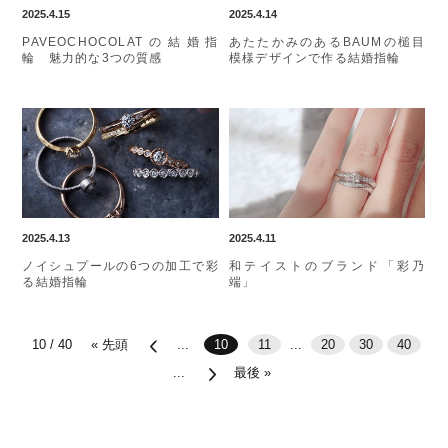
2025.4.15
2025.4.14
PAVEOCHOCOLATの結婚指
あたたかみのあるBAUMの槌目
輪 魅力的な3つの質感
模様デザインで作る結婚指輪
2025.4.13
2025.4.11
ノイシュプールの6つの加工で彩
和テイストのブランド「彩乃
る結婚指輪
端」
10 / 40
« 先頭
...
10
11
...
20
30
40
...
最後 »