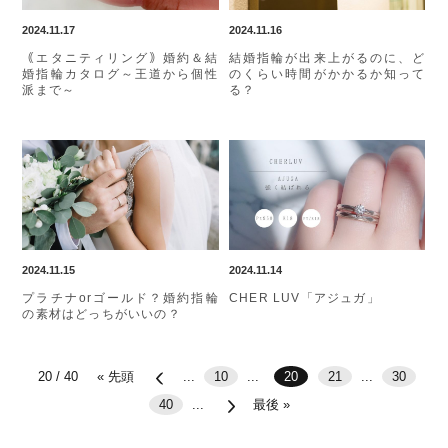
2024.11.17
2024.11.16
｟エタニティリング｠婚約＆結
結婚指輪が出来上がるのに、ど
婚指輪カタログ～王道から個性
のくらい時間がかかるか知って
派まで～
る？
2024.11.15
2024.11.14
プラチナorゴールド？婚約指輪
CHER LUV「アジュガ」
の素材はどっちがいいの？
20 / 40
« 先頭
...
10
...
20
21
...
30
40
...
最後 »