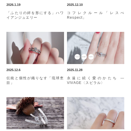
2026.1.19
2025.12.10
「ふたりの絆を形にする」ハワ
コフレクルール「レスぺ
イアンジュエリー
Respect」
2025.12.6
2025.11.28
伝統と個性が織りなす「琉球杢
永遠に続く愛のかたち ―
目」
VIVAGE〈スピラル〉