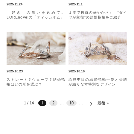
2025.11.24
2025.11.1
「好き」の想いを込めて。
１本で抜群の華やかさ♩ “ダイ
LOREnovelの「ティッカオム」
ヤが主役”の結婚指輪をご紹介
2025.10.23
2025.10.16
ストレート？ウェーブ？結婚指
琉球杢目の結婚指輪—愛と伝統
輪はどの形を選ぶ？
が織りなす特別なデザイン
1 / 14
1
2
...
10
...
最後 »