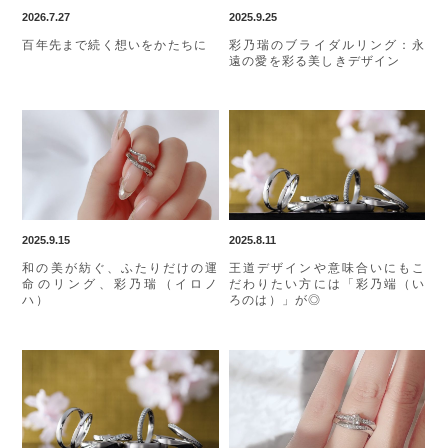
2026.7.27
2025.9.25
百年先まで続く想いをかたちに
彩乃瑞のブライダルリング：永
遠の愛を彩る美しきデザイン
2025.9.15
2025.8.11
和の美が紡ぐ、ふたりだけの運
王道デザインや意味合いにもこ
命のリング、彩乃瑞（イロノ
だわりたい方には「彩乃端（い
ハ）
ろのは）」が◎