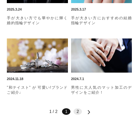
2025.3.24
2025.3.17
手が大きい方でも華やかに輝く
手が大きい方におすすめの結婚
婚約指輪デザイン
指輪デザイン
2024.11.18
2024.7.1
”和テイスト” が 可愛い!ブランド
男性に大人気のマット加工のデ
ご紹介♩
ザインをご紹介！
1 / 2
1
2