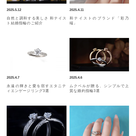
2025.5.12
2025.4.11
自然と調和する美しさ 和テイス
和テイストのブランド「彩乃
ト結婚指輪のご紹介
端」
2025.4.7
2025.4.6
永遠の輝きと愛を宿すエタニテ
ムクベルが贈る、シンプルで上
ィエンゲージリング3選
質な婚約指輪3選