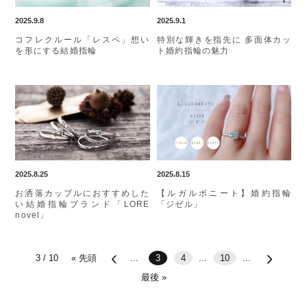
2025.9.8
2025.9.1
コフレクルール「レスペ」想い
特別な輝きを指先に 多面体カッ
を形にする結婚指輪
ト婚約指輪の魅力
2025.8.25
2025.8.15
お洒落カップルにおすすめした
【ルガルボニート】婚約指輪
い結婚指輪ブランド「LORE
「ジゼル」
novel」
3 / 10
« 先頭
...
3
4
...
10
...
最後 »