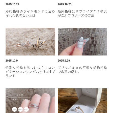
2025.10.27
2025.10.20
婚約指輪のダイヤモンドに込め
婚約指輪はサプライズ？！彼女
られた意味合いとは
が喜ぶプロポーズの方法
2025.10.9
2025.9.29
特別な指輪を見つけよう！コン
プリマポルタの可憐な婚約指輪
ビネーションリングおすすめ3ブ
で永遠の愛を。
ランド