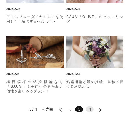
2025.2.22
2025.2.21
アイスブルーダイヤモンドを使
BAUM「OLIVE」のセットリン
用した「琉球杢目-ハレノヒ-」
グ
2025.2.9
2025.1.31
槌目模様の結婚指輪なら
結婚指輪と婚約指輪、重ねて着
「BAUM」！手作りの温かみと
ける意味とは
個性を楽しめるブランド
3 / 4
« 先頭
...
3
4