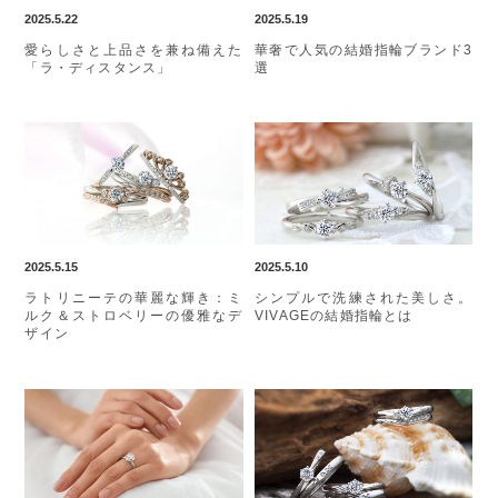
2025.5.22
2025.5.19
愛らしさと上品さを兼ね備えた
華奢で人気の結婚指輪ブランド3
「ラ・ディスタンス」
選
2025.5.15
2025.5.10
ラトリニーテの華麗な輝き：ミ
シンプルで洗練された美しさ。
ルク＆ストロベリーの優雅なデ
VIVAGEの結婚指輪とは
ザイン