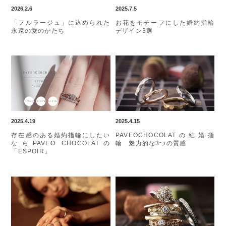
2026.2.6
2025.7.5
「フルラージュ」に込められた
お花をモチーフにした婚約指輪
永遠の愛のかたち
デザイン3選
2025.4.19
2025.4.15
存在感のある婚約指輪にしたい
PAVEOCHOCOLATの結婚指
ならPAVEO CHOCOLATの
輪 魅力的な3つの質感
「ESPOIR」