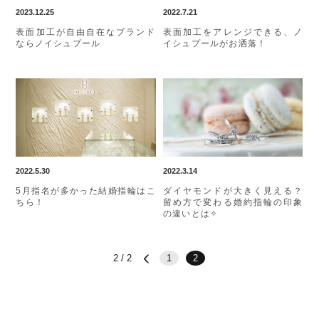
2023.12.25
2022.7.21
表面加工が自由自在なブランド
表面加工をアレンジできる、ノ
ならノイシュプール
イシュプールがお洒落！
2022.5.30
2022.3.14
5月指名が多かった結婚指輪はこ
ダイヤモンドが大きく見える？
ちら！
留め方で変わる婚約指輪の印象
の違いとは✧
2 / 2
1
2