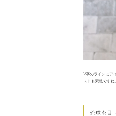
V字のラインにア
ストも素敵ですね。 W
琉球杢目 