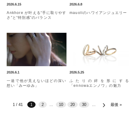
2026.6.15
2026.6.8
Ankhore が叶える“手に取りやす
mauoliのハワイアンジュエリー
さ”と“特別感”のバランス
2026.6.1
2026.5.25
一途で他が見えないほどの深い
ふたりの絆を形にする
想い「みーゆみ」
「ennowaエンノワ」の魅力
1 / 41
1
2
...
10
20
30
...
最後 »