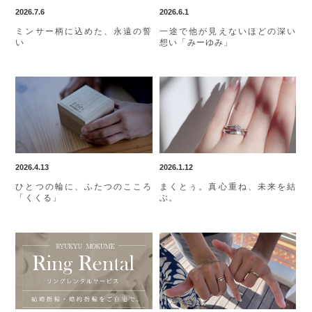
2026.7.6
2026.6.1
ミンサー柄に込めた、永遠の誓
一途で他が見えないほどの深い
い
想い「みーゆみ」
2026.4.13
2026.1.12
ひとつの輪に、ふたつのこころ
まくとぅ。真心重ね、未来を結
「くくる」
ぶ。