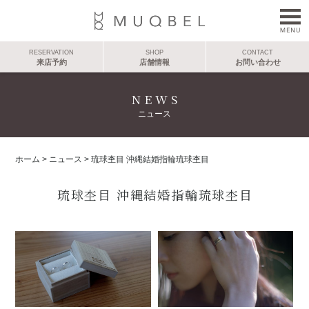
RESERVATION
SHOP
CONTACT
来店予約
店舗情報
お問い合わせ
NEWS
ニュース
ホーム
>
ニュース
>
琉球杢目 沖縄結婚指輪琉球杢目
琉球杢目 沖縄結婚指輪琉球杢目