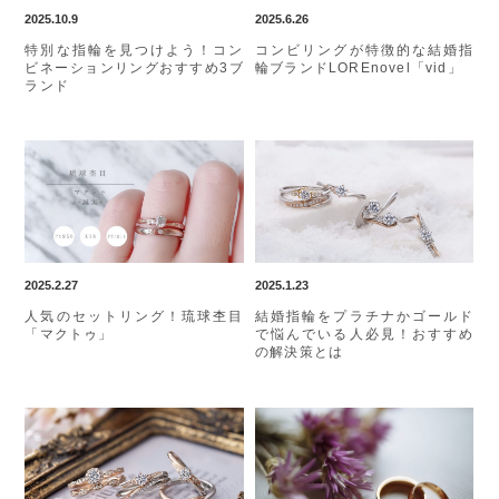
2025.10.9
2025.6.26
特別な指輪を見つけよう！コン
コンビリングが特徴的な結婚指
ビネーションリングおすすめ3ブ
輪ブランドLOREnovel「vid」
ランド
2025.2.27
2025.1.23
人気のセットリング！琉球杢目
結婚指輪をプラチナかゴールド
「マクトゥ」
で悩んでいる人必見！おすすめ
の解決策とは