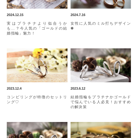
2024.12.15
2024.7.16
実はプラチナより似合うか
女性に人気のミル打ちデザイン
も…？今人気の「ゴールドの結
✽
婚指輪」魅力！
2023.12.4
2023.6.12
コンビリングが特徴のセットリ
結婚指輪をプラチナかゴールド
ング♡
で悩んでいる人必見！おすすめ
の解決策