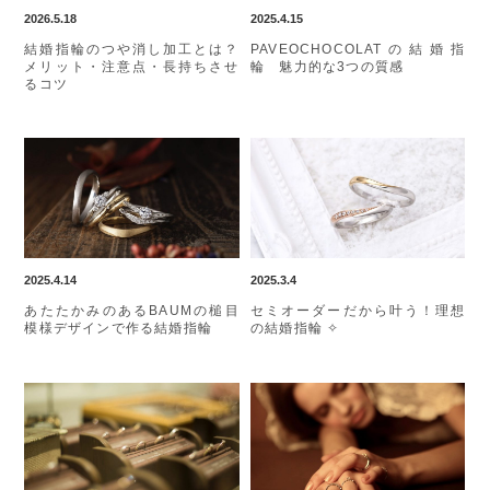
2026.5.18
2025.4.15
結婚指輪のつや消し加工とは？
PAVEOCHOCOLATの結婚指
メリット・注意点・長持ちさせ
輪 魅力的な3つの質感
るコツ
2025.4.14
2025.3.4
あたたかみのあるBAUMの槌目
セミオーダーだから叶う！理想
模様デザインで作る結婚指輪
の結婚指輪 ✧