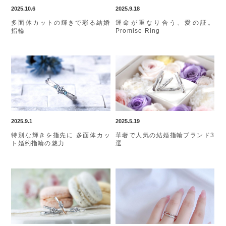
2025.10.6
2025.9.18
多面体カットの輝きで彩る結婚
運命が重なり合う、愛の証。
指輪
Promise Ring
2025.9.1
2025.5.19
特別な輝きを指先に 多面体カッ
華奢で人気の結婚指輪ブランド3
ト婚約指輪の魅力
選