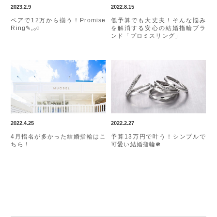
2023.2.9
2022.8.15
ペアで12万から揃う！Promise
低予算でも大丈夫！そんな悩み
Ring✎𓈒𓂂𓏸
を解消する安心の結婚指輪ブラ
ンド「プロミスリング」
2022.4.25
2022.2.27
4月指名が多かった結婚指輪はこ
予算13万円で叶う！シンプルで
ちら！
可愛い結婚指輪❃