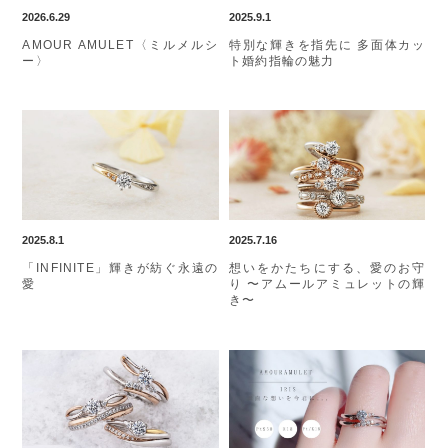
2026.6.29
2025.9.1
AMOUR AMULET〈ミルメルシ
特別な輝きを指先に 多面体カッ
ー〉
ト婚約指輪の魅力
2025.8.1
2025.7.16
「INFINITE」輝きが紡ぐ永遠の
想いをかたちにする、愛のお守
愛
り 〜アムールアミュレットの輝
き〜